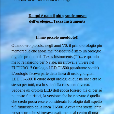
Da qui è nato il più grande museo
dell'orologio...Texas Instruments
Il mio piccolo aneddoto!!
Quando ero piccolo, negli anni '70, il primo orologio più
memorabile che abbia mai posseduto è stato un orologio
digitale prodotto da Texas Instruments (TI)... e quando
me lo regalarono per Natale, mi ritrovai a vivere nel
FUTURO!!! Orologio LED TI-500 (quadrante sottile)
L'orologio faceva parte della linea di orologi digitali
LED TI-500. Il cuore degli orologi di questa linea era lo
stesso per tutti, ma lo stile della cassa era diverso.
Sebbene gli orologi LED dell'epoca fossero già di per sé
piuttosto futuristici, la versione che ho ricevuto è quella
che credo possa essere considerata l'orologio dall'aspetto
più futuristico della linea TI-500. Aveva una stretta lente
rosso scuro che si trovava esattamente al centro di una