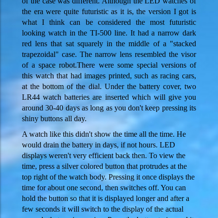
of the case was different. Although the LED watches of
the era were quite futuristic as it is, the version I got is
what I think can be considered the most futuristic
looking watch in the TI-500 line. It had a narrow dark
red lens that sat squarely in the middle of a "stacked
trapezoidal" case. The narrow lens resembled the visor
of a space robot.There were some special versions of
this watch that had images printed, such as racing cars,
at the bottom of the dial. Under the battery cover, two
LR44 watch batteries are inserted which will give you
around 30-40 days as long as you don't keep pressing its
shiny buttons all day.
A watch like this didn't show the time all the time. He
would drain the battery in days, if not hours. LED
displays weren't very efficient back then. To view the
time, press a silver colored button that protrudes at the
top right of the watch body. Pressing it once displays the
time for about one second, then switches off. You can
hold the button so that it is displayed longer and after a
few seconds it will switch to the display of the actual