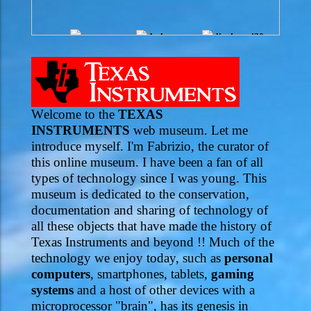
W
elcome to the
TEXAS
INSTRUMENTS
web museum. Let me
introduce myself. I'm Fabrizio, the curator of
this online museum. I have been a fan of all
types of technology since I was young. This
museum is dedicated to the conservation,
documentation and sharing of technology of
all these objects that have made the history of
Texas Instruments and beyond !! Much of the
technology we enjoy today, such as
personal
computers
, smartphones, tablets,
gaming
systems
and a host of other devices with a
microprocessor "brain", has its genesis in