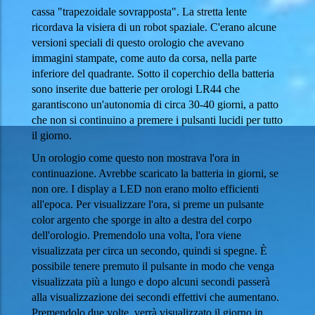
cassa "trapezoidale sovrapposta". La stretta lente
ricordava la visiera di un robot spaziale. C'erano alcune
versioni speciali di questo orologio che avevano
immagini stampate, come auto da corsa, nella parte
inferiore del quadrante. Sotto il coperchio della batteria
sono inserite due batterie per orologi LR44 che
garantiscono un'autonomia di circa 30-40 giorni, a patto
che non si continuino a premere i pulsanti lucidi per tutto
il giorno.
Un orologio come questo non mostrava l'ora in
continuazione. Avrebbe scaricato la batteria in giorni, se
non ore. I display a LED non erano molto efficienti
all'epoca. Per visualizzare l'ora, si preme un pulsante
color argento che sporge in alto a destra del corpo
dell'orologio. Premendolo una volta, l'ora viene
visualizzata per circa un secondo, quindi si spegne. È
possibile tenere premuto il pulsante in modo che venga
visualizzata più a lungo e dopo alcuni secondi passerà
alla visualizzazione dei secondi effettivi che aumentano.
Premendolo due volte, verrà visualizzato il giorno in