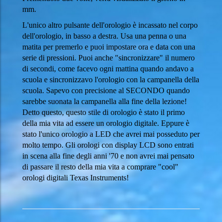
mm.
L'unico altro pulsante dell'orologio è incassato nel corpo
dell'orologio, in basso a destra. Usa una penna o una
matita per premerlo e puoi impostare ora e data con una
serie di pressioni. Puoi anche "sincronizzare" il numero
di secondi, come facevo ogni mattina quando andavo a
scuola e sincronizzavo l'orologio con la campanella della
scuola. Sapevo con precisione al SECONDO quando
sarebbe suonata la campanella alla fine della lezione!
Detto questo, questo stile di orologio è stato il primo
della mia vita ad essere un orologio digitale. Eppure è
stato l'unico orologio a LED che avrei mai posseduto per
molto tempo. Gli orologi con display LCD sono entrati
in scena alla fine degli anni '70 e non avrei mai pensato
di passare il resto della mia vita a comprare "cool"
orologi digitali Texas Instruments!