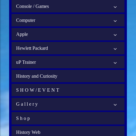
Console / Games
Computer
Apple
Hewlett Packard
uP Trainer
History and Curiosity
S H O W / E V E N T
G a l l e r y
S h o p
History Web