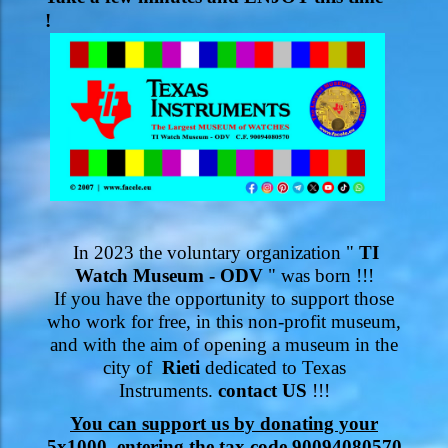
!
In 2023 the voluntary organization "
TI
Watch Museum - ODV
" was born !!!
If you have the opportunity to support those
who work for free, in this non-profit museum,
and with the aim of opening a museum in the
city of
Rieti
dedicated to Texas
Instruments.
contact US
!!!
You can support us by donating your
5x1000, entering the tax code 90094080570