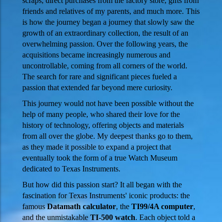
scraps, direct purchases from the factory store, gifts from
friends and relatives of my parents, and much more. This
is how the journey began a journey that slowly saw the
growth of an extraordinary collection, the result of an
overwhelming passion. Over the following years, the
acquisitions became increasingly numerous and
uncontrollable, coming from all corners of the world.
The search for rare and significant pieces fueled a
passion that extended far beyond mere curiosity.
This journey would not have been possible without the
help of many people, who shared their love for the
history of technology, offering objects and materials
from all over the globe. My deepest thanks go to them,
as they made it possible to expand a project that
eventually took the form of a true Watch Museum
dedicated to Texas Instruments.
But how did this passion start? It all began with the
fascination for Texas Instruments' iconic products: the
famous
Datamath calculator
, the
TI99/4A computer
,
and the unmistakable
TI-500 watch
. Each object told a