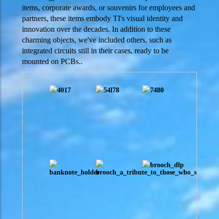
items, corporate awards, or souvenirs for employees and
partners, these items embody TI's visual identity and
innovation over the decades. In addition to these
charming objects, we've included others, such as
integrated circuits still in their cases, ready to be
mounted on PCBs..