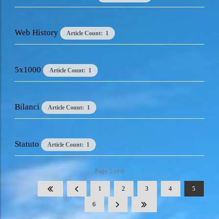
Web History
Article Count: 1
5x1000
Article Count: 1
Bilanci
Article Count: 1
Statuto
Article Count: 1
Page 5 of 6
1
2
3
4
5
6