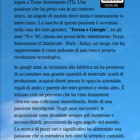
legata a Texas Instruments (TI). Una
passione che ha preso vita in un contesto
unico, un angolo di mondo dove storia e innovazione si
intrecciano. La nascita di questa passione è avvenuta
nella casa dei miei genitori, "
Teresa e Giorgio
", tra gli
anni '70 e '80, situata nei pressi dello stabilimento Texas
Instruments (Cittaducale - Rieti - Italia), un luogo che ha
rappresentato il cuore pulsante di una vera e propria
rivoluzione tecnologica.
In quegli anni, la vicinanza alla fabbrica mi ha permesso
di accumulare una grande quantità di materiale: scarti di
produzione, acquisti diretti presso lo spaccio aziendale,
regali di amici e parenti dei miei genitori e molto altro. È
iniziato così un percorso che ha visto lentamente
crescere una collezione straordinaria, frutto di una
passione travolgente. Negli anni successivi, le
acquisizioni sono diventate sempre più numerose e
incontrollabili, provenienti da ogni angolo del mondo.
La ricerca di pezzi rari e significativi ha alimentato una
passione che si estendeva ben oltre la semplice curiosità.