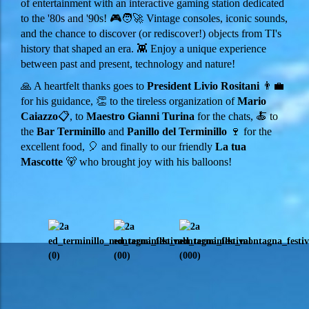
of entertainment with an interactive gaming station dedicated
to the '80s and '90s! 🎮🧑‍🚀
Vintage consoles, iconic sounds,
and the chance to discover (or rediscover!) objects from TI's
history that shaped an era. 👾 Enjoy a unique experience
between past and present, technology and nature!
🙏 A heartfelt thanks goes to
President Livio Rositani
👨‍💼
for his guidance, 👏 to the tireless organization of
Mario
Caiazzo
📋, to
Maestro Gianni Turina
for the chats, 🍝 to
the
Bar Terminillo
and
Panillo del Terminillo
🍷 for the
excellent food, 🎈 and finally to our friendly
La tua
Mascotte
🐻 who brought joy with his balloons!