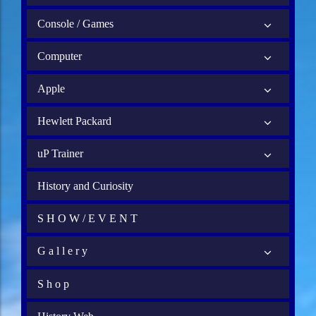
Console / Games
Computer
Apple
Hewlett Packard
uP Trainer
History and Curiosity
S H O W / E V E N T
G a l l e r y
S h o p