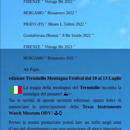
FIRENZE " Vintage Bit 2022 "
BERGAMO " Brusaretro 2022 "
PRATO (FI) " Museo L.Tellini 2022 "
Grottaferrata (Roma) " 8 Bit Inside 2022 "
FIRENZE " Vintage Bit 2021 "
BERGAMO " Brusaretro 2021 "
All Pages
edizione Terminillo Montagna Festival dal 10 al 13 Luglio
La magia della montagna del
Terminillo
incontra la
nostalgia del passato! ⛰️✨
Tra le novità di questa seconda edizione, siamo felici di
annunciare la partecipazione della
Texas Instruments
Watch Museum ODV
! 🕹️⌚
Presso la nostra postazione potrai fare un tuffo negli anni
d’oro del divertimento con una postazione di gioco interattiva