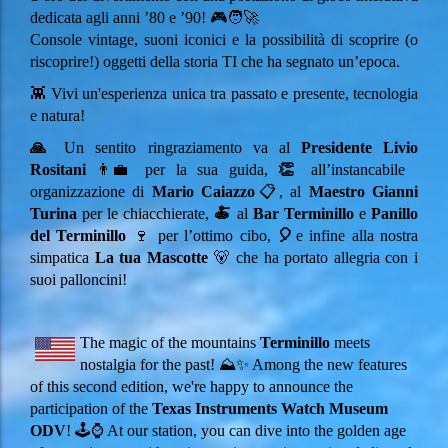
dedicata agli anni ’80 e ’90! 🎮🧑‍🚀
Console vintage, suoni iconici e la possibilità di scoprire (o
riscoprire!) oggetti della storia TI che ha segnato un’epoca.
👾 Vivi un'esperienza unica tra passato e presente, tecnologia
e natura!
🙏
Un sentito ringraziamento va al
Presidente Livio
Rositani
👨‍💼 per la sua guida,
👏
all’instancabile
organizzazione di
Mario Caiazzo
📋, al
Maestro Gianni
Turina
per le chiacchierate,
🍝
al
Bar Terminillo
e
Panillo
del Terminillo
🍷 per l’ottimo cibo,
🎈
e infine alla nostra
simpatica
La tua Mascotte
🐻 che ha portato allegria con i
suoi palloncini!
The magic of the mountains
Terminillo
meets
nostalgia for the past! ⛰️✨ Among the new features
of this second edition, we're happy to announce the
participation of the
Texas Instruments Watch Museum
ODV
! 🕹️⌚ At our station, you can dive into the golden age